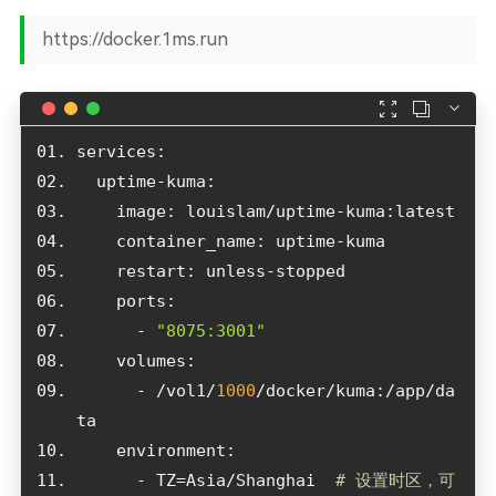
https://docker.1ms.run



      - 
"8075:3001"
      - /vol1/
1000
/docker/kuma:/app/da
      - TZ=Asia/Shanghai  
# 设置时区，可