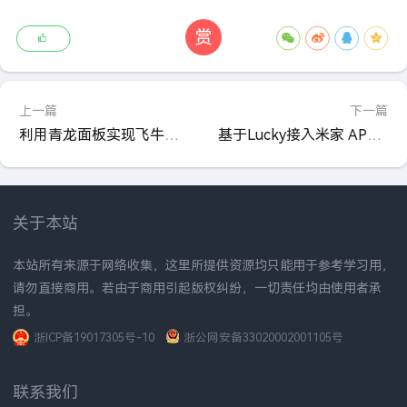
赏
上一篇
下一篇
利用青龙面板实现飞牛社区签到自动化：详细配置教程
基于Lucky接入米家 APP 实现远程网络唤醒设备详细教程
关于本站
本站所有来源于网络收集，这里所提供资源均只能用于参考学习用，
请勿直接商用。若由于商用引起版权纠纷，一切责任均由使用者承
担。
浙ICP备19017305号-10
浙公网安备33020002001105号
联系我们